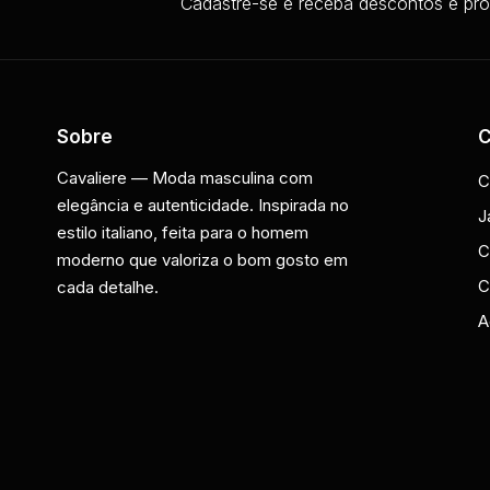
Cadastre-se e receba descontos e pr
Sobre
C
Cavaliere — Moda masculina com 
C
elegância e autenticidade. Inspirada no 
J
estilo italiano, feita para o homem 
C
moderno que valoriza o bom gosto em 
C
cada detalhe.
A