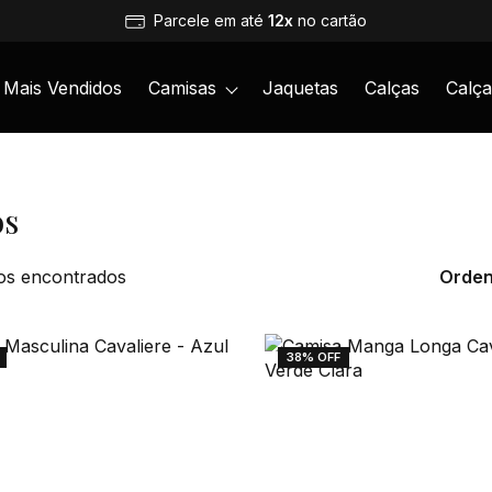
Parcele em até
12x
no cartão
Mais Vendidos
Camisas
Jaquetas
Calças
Calç
os
os encontrados
Orden
38% OFF