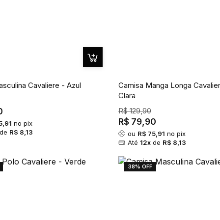
sculina Cavaliere - Azul
Camisa Manga Longa Cavalier
Clara
0
R$ 129,90
R$ 79,90
5,91
no pix
de
R$ 8,13
ou
R$ 75,91
no pix
Até
12x
de
R$ 8,13
38% OFF