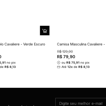
lo Cavaliere - Verde Escuro
Camisa Masculina Cavaliere -
R$ 129,90
0
R$ 79,90
5,91
no pix
ou
R$ 75,91
no pix
de
R$ 8,13
Até
12x
de
R$ 8,13